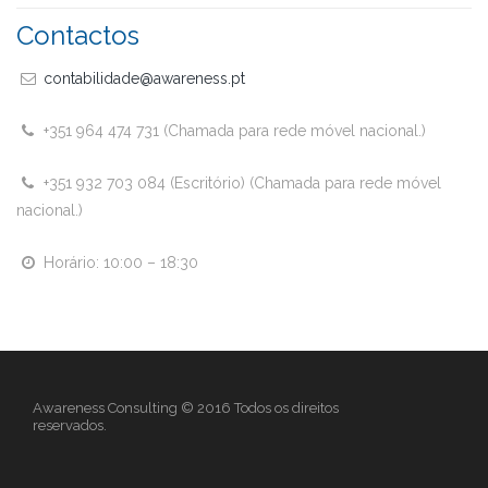
Contactos
contabilidade@awareness.pt
+351 964 474 731 (Chamada para rede móvel nacional.)
+351 932 703 084 (Escritório) (Chamada para rede móvel
nacional.)
Horário: 10:00 – 18:30
Awareness Consulting © 2016 Todos os direitos
reservados.